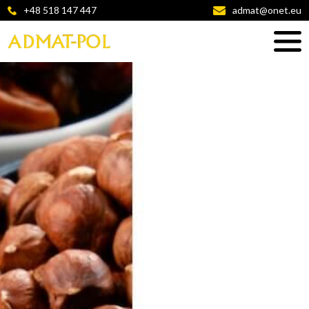
+48 518 147 447
admat@onet.eu