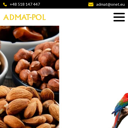
+48 518 147 447
admat@onet.eu