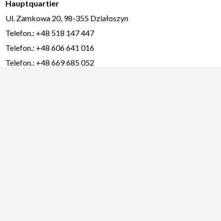
Hauptquartier
Ul. Zamkowa 20, 98-355 Działoszyn
Telefon.: +48 518 147 447
Telefon.: +48 606 641 016
Telefon.: +48 669 685 052
Niederlassung in Kattowitz
Giełda przy ul. Pukowca
Telefon.: +48 606 641 379
Angebot
Brieftaubenfutter
Futterprodukte
Lebensmittelprodukte
Köstlichkeiten
Sonnenblumen-Körner