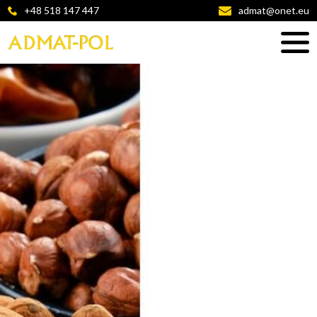
+48 518 147 447
admat@onet.eu