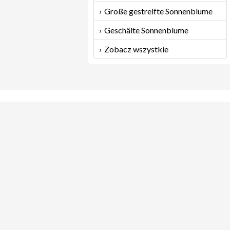
Große gestreifte Sonnenblume
Geschälte Sonnenblume
Zobacz wszystkie
Ko
Pro
© ADMAT-POL 2026
ADM
Hau
Ul.
Tel
Tel