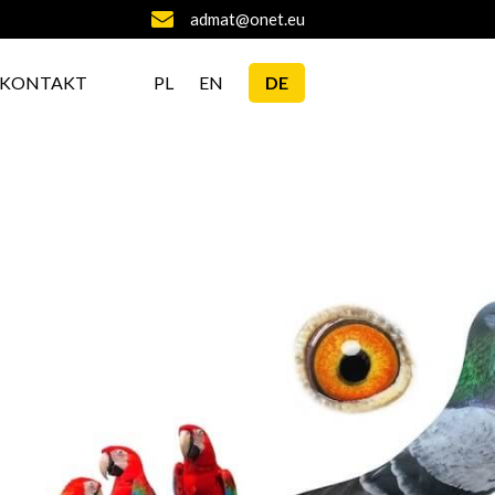
admat@onet.eu
KONTAKT
PL
EN
DE