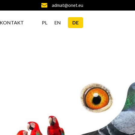
admat@onet.eu
KONTAKT
PL
EN
DE