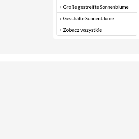
Große gestreifte Sonnenblume
Geschälte Sonnenblume
Zobacz wszystkie
Ko
Pro
© ADMAT-POL 2026
ADM
Hau
Ul.
Tel
Tel