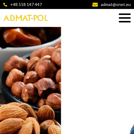
+48 518 147 447
admat@onet.eu