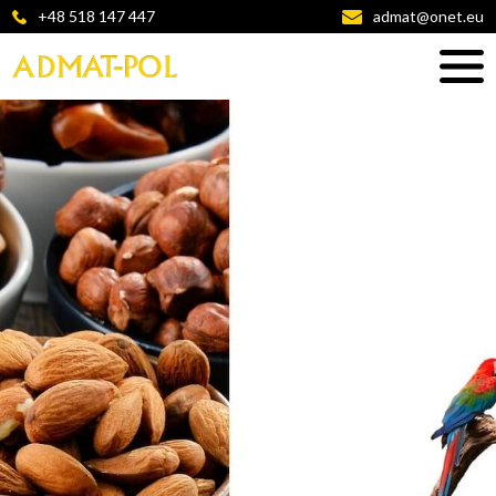
+48 518 147 447
admat@onet.eu