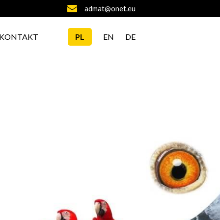
admat@onet.eu
KONTAKT
PL
EN
DE