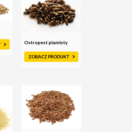
Ostropest plamisty
T
ZOBACZ PRODUKT