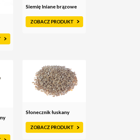
Siemię lniane brązowe
ZOBACZ PRODUKT
T
Słonecznik łuskany
any
ZOBACZ PRODUKT
T