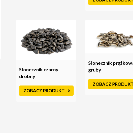
Słonecznik prążkow
Słonecznik czarny
gruby
drobny
ZOBACZ PRODUK
ZOBACZ PRODUKT