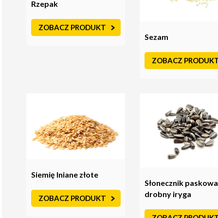
Rzepak
ZOBACZ PRODUKT
Sezam
ZOBACZ PRODUK
Siemię lniane złote
Słonecznik paskow
drobny iryga
ZOBACZ PRODUKT
ZOBACZ PRODUK