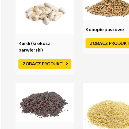
Konopie paszowe
Kardi (krokosz
ZOBACZ PRODUK
barwierski)
ZOBACZ PRODUKT