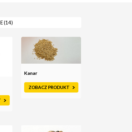
 (14)
Kanar
ZOBACZ PRODUKT
T