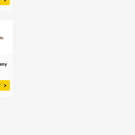
any
T