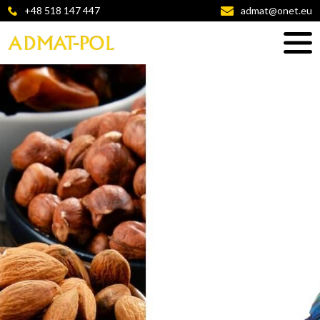
+48 518 147 447
admat@onet.eu