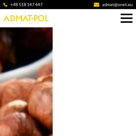
+48 518 147 447
admat@onet.eu