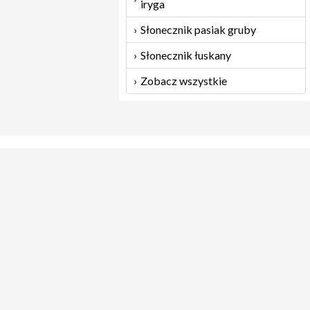
iryga
Słonecznik pasiak gruby
Słonecznik łuskany
Zobacz wszystkie
Ko
Za
© ADMAT-POL 2026
AD
Gł
Ul
Tel