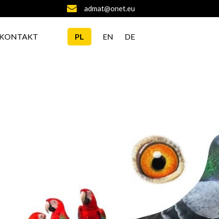
admat@onet.eu
KONTAKT
PL
EN
DE