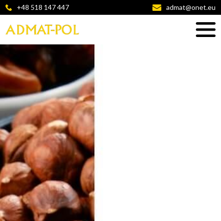
+48 518 147 447
admat@onet.eu