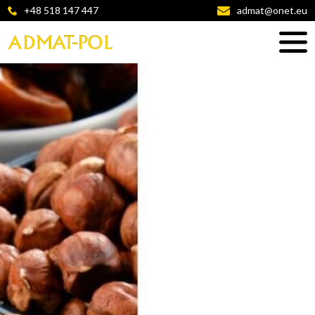
+48 518 147 447
admat@onet.eu