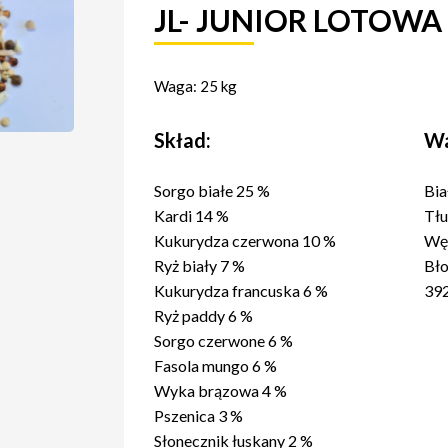
JL- JUNIOR LOTOWA
Waga: 25 kg
Skład:
Wa
Sorgo białe 25 %
Bia
Kardi 14 %
Tłu
Kukurydza czerwona 10 %
Wę
Ryż biały 7 %
Bło
Kukurydza francuska 6 %
39
Ryż paddy 6 %
Sorgo czerwone 6 %
Fasola mungo 6 %
Wyka brązowa 4 %
Pszenica 3 %
Słonecznik łuskany 2 %