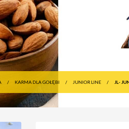
A
KARMA DLA GOŁĘBI
JUNIOR LINE
JL- J