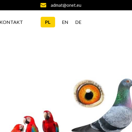
admat@onet.eu
KONTAKT
PL
EN
DE