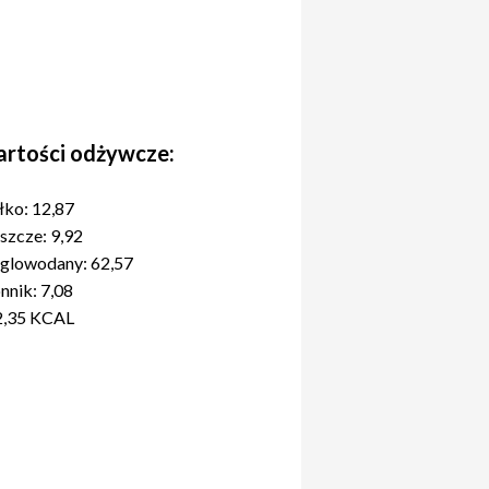
rtości odżywcze:
łko: 12,87
szcze: 9,92
glowodany: 62,57
nnik: 7,08
2,35 KCAL